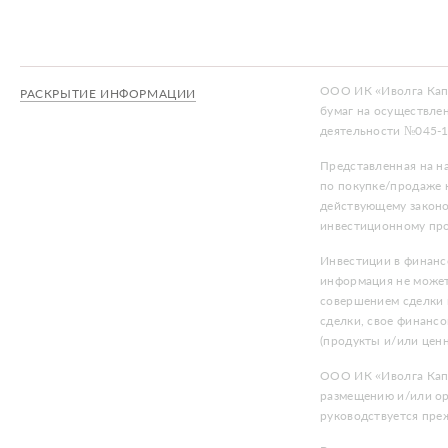
ООО ИК «Иволга Капи
РАСКРЫТИЕ ИНФОРМАЦИИ
бумаг на осуществле
деятельности №045-1
Представленная на н
по покупке/продаже к
действующему законо
инвестиционному про
Инвестиции в финанс
информация не может
совершением сделки 
сделки, свое финансо
(продукты и/или цен
ООО ИК «Иволга Капи
размещению и/или ор
руководствуется преж