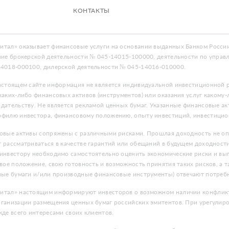
КОНТАКТЫ
тал» оказывает финансовые услуги на основании выданных Банком России
ние брокерской деятельности № 045-14015-100000, деятельности по упра
4018-000100, дилерской деятельности № 045-14016-010000.
астоящем сайте информация не является индивидуальной инвестиционной р
аких-либо финансовых активов (инструментов) или оказания услуг какому-
дательству. Не является рекламой ценных бумаг. Указанные финансовые ак
филю инвестора, финансовому положению, опыту инвестиций, инвестицио
овые активы сопряжены с различными рисками. Прошлая доходность не опр
 рассматриваться в качестве гарантий или обещаний в будущем доходнос
инвестору необходимо самостоятельно оценить экономические риски и выг
вое положение, свою готовность и возможность принятия таких рисков, а 
ные бумаги и/или производные финансовые инструменты) отвечают потреб
тал» настоящим информируют инвесторов о возможном наличии конфликта
ганизации размещения ценных бумаг российских эмитентов. При урегули
де всего интересами своих клиентов.