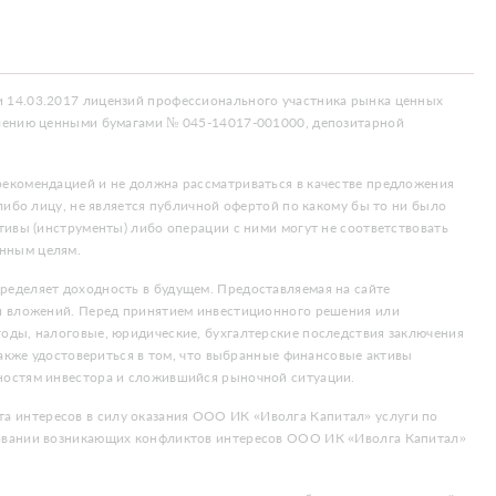
 14.03.2017 лицензий профессионального участника рынка ценных
влению ценными бумагами № 045-14017-001000, депозитарной
екомендацией и не должна рассматриваться в качестве предложения
либо лицу, не является публичной офертой по какому бы то ни было
тивы (инструменты) либо операции с ними могут не соответствовать
нным целям.
еделяет доходность в будущем. Предоставляемая на сайте
ти вложений. Перед принятием инвестиционного решения или
оды, налоговые, юридические, бухгалтерские последствия заключения
также удостовериться в том, что выбранные финансовые активы
ностям инвестора и сложившийся рыночной ситуации.
 интересов в силу оказания ООО ИК «Иволга Капитал» услуги по
ровании возникающих конфликтов интересов ООО ИК «Иволга Капитал»