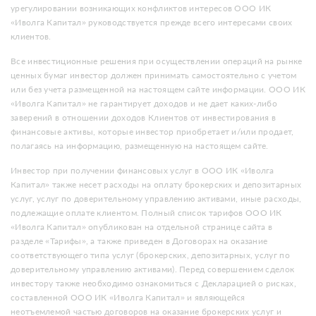
урегулировании возникающих конфликтов интересов ООО ИК
«Иволга Капитал» руководствуется прежде всего интересами своих
клиентов.
Все инвестиционные решения при осуществлении операций на рынке
ценных бумаг инвестор должен принимать самостоятельно с учетом
или без учета размещенной на настоящем сайте информации. ООО ИК
«Иволга Капитал» не гарантирует доходов и не дает каких-либо
заверений в отношении доходов Клиентов от инвестирования в
финансовые активы, которые инвестор приобретает и/или продает,
полагаясь на информацию, размещенную на настоящем сайте.
Инвестор при получении финансовых услуг в ООО ИК «Иволга
Капитал» также несет расходы на оплату брокерских и депозитарных
услуг, услуг по доверительному управлению активами, иные расходы,
подлежащие оплате клиентом. Полный список тарифов ООО ИК
«Иволга Капитал» опубликован на отдельной странице сайта в
разделе «Тарифы», а также приведен в Договорах на оказание
соответствующего типа услуг (брокерских, депозитарных, услуг по
доверительному управлению активами). Перед совершением сделок
инвестору также необходимо ознакомиться с Декларацией о рисках,
составленной ООО ИК «Иволга Капитал» и являющейся
неотъемлемой частью договоров на оказание брокерских услуг и