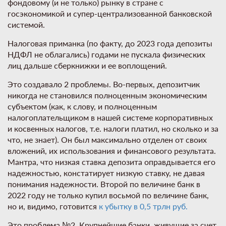
фондовому (и не только) рынку в стране с
госэкономикой и супер-централизованной банковской
системой.
Налоговая приманка (по факту, до 2023 года депозиты
НДФЛ не облагались) годами не пускала физических
лиц дальше сберкнижки и ее воплощений.
Это создавало 2 проблемы. Во-первых, депозитчик
никогда не становился полноценным экономическим
субъектом (как, к слову, и полноценным
налогоплательщиком в нашей системе корпоративных
и косвенных налогов, т.е. налоги платил, но сколько и за
что, не знает). Он был максимально отделен от своих
вложений, их использования и финансового результата.
Мантра, что низкая ставка депозита оправдывается его
надежностью, констатирует низкую ставку, не давая
понимания надежности. Второй по величине банк в
2022 году не только купил восьмой по величине банк,
но и, видимо, готовится
к убытку в 0,5 трлн руб.
Это проблема №2. Крупнейшие банки, живущие за счет