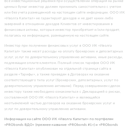
Все инвестиционные решения при осуществлении операций на рынке
ценных бумаг инвестор должен принимать самостоятельно с учетом
или без учета размещенной на настоящем сайте информации. ООО ИК
«Иволга Капитал» не гарантирует доходов и не дает каких-либо
заверений в отношении доходов Клиентов от инвестирования в
финансовые активы, которые инвестор приобретает и/или продает,
полагаясь на информацию, размещенную на настоящем сайте.
Инвестор при получении финансовых услуг в ООО ИК «Иволга
Капитал» также несет расходы на оплату брокерских и депозитарных
услуг, услуг по доверительному управлению активами, иные расходы,
подлежащие оплате клиентом. Полный список тарифов ООО ИК
«Иволга Капитал» опубликован на отдельной странице сайта в
разделе «Тарифы», а также приведен в Договорах на оказание
соответствующего типа услуг (брокерских, депозитарных, услуг по
доверительному управлению активами). Перед совершением сделок
инвестору также необходимо ознакомиться с Декларацией о рисках,
составленной ООО ИК «Иволга Капитал» и являющейся
неотъемлемой частью договоров на оказание брокерских услуг и
услуг по доверительному управлению активами.
Информация на сайте ООО ИК «Иволга Капитал» по портфелям
«PRObonds ВДО» (прежнее название «PRObonds #1») и «PRObonds