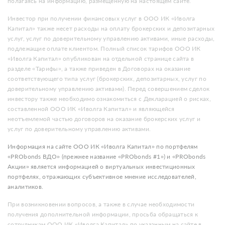
полагаясь на информацию, размещенную на настоящем сайте.
Инвестор при получении финансовых услуг в ООО ИК «Иволга
Капитал» также несет расходы на оплату брокерских и депозитарных
услуг, услуг по доверительному управлению активами, иные расходы,
подлежащие оплате клиентом. Полный список тарифов ООО ИК
«Иволга Капитал» опубликован на отдельной странице сайта в
разделе «Тарифы», а также приведен в Договорах на оказание
соответствующего типа услуг (брокерских, депозитарных, услуг по
доверительному управлению активами). Перед совершением сделок
инвестору также необходимо ознакомиться с Декларацией о рисках,
составленной ООО ИК «Иволга Капитал» и являющейся
неотъемлемой частью договоров на оказание брокерских услуг и
услуг по доверительному управлению активами.
Информация на сайте ООО ИК «Иволга Капитал» по портфелям
«PRObonds ВДО» (прежнее название «PRObonds #1») и «PRObonds
Акции» является информацией о виртуальных инвестиционных
портфелях, отражающих субъективное мнение исследователей,
аналитиков.
При возникновении вопросов, а также в случае необходимости
получения дополнительной информации, просьба обращаться к
сотрудникам ООО ИК «Иволга Капитал» по указанным на сайте в