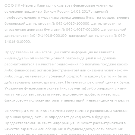
ООО ИК «Иволга Капитал» оказывает финансовые услуги на
основании выданных Банком России 14.03.2017 лицензий
профессионального участника рынка ценных бумаг на осуществление
брокерской деятельности № 045-14015-100000, деятельности по
управлению ценными бумагами № 045-14017-001000, депозитарной
деятельности №045-14018-000100, дилерской деятельности № 045-
14016-010000.
Представленная на настоящем сайте информация не является
индивидуальной инвестиционной рекомендацией и не должна
рассматриваться в качестве предложения по покупке/продаже каких-
либо финансовых активов (инструментов) или оказания услуг какому-
либо лицу, не является публичной офертой по какому бы то ни было
действующему законодательству. Не является рекламой ценных бумаг.
Указанные финансовые активы (инструменты) либо операции с ними
могут не соответствовать инвестиционному профилю инвестора,
финансовому положению, опыту инвестиций, инвестиционным целям.
Инвестиции в финансовые активы сопряжены с различными рисками.
Прошлая доходность не определяет доходность в будущем.
Предоставляемая на сайте информация не может рассматриваться в
качестве гарантий или обещаний в будущем доходности вложений.
Перед принятием инвестиционного решения или совершением сделки