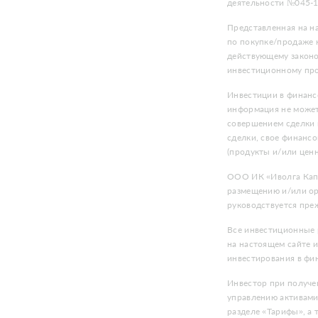
деятельности №045-1
Представленная на н
по покупке/продаже к
действующему законо
инвестиционному про
Инвестиции в финанс
информация не может
совершением сделки 
сделки, свое финансо
(продукты и/или цен
ООО ИК «Иволга Капи
размещению и/или ор
руководствуется преж
Все инвестиционные 
на настоящем сайте 
инвестирования в фи
Инвестор при получе
управлению активами
разделе «Тарифы», а 