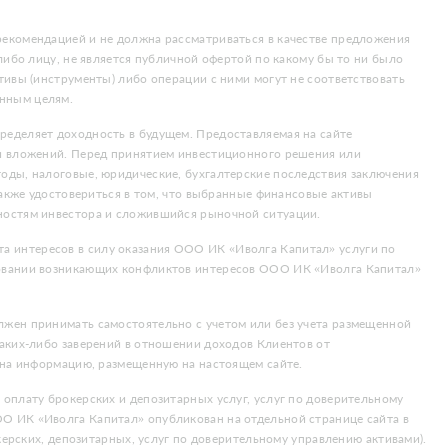
екомендацией и не должна рассматриваться в качестве предложения
либо лицу, не является публичной офертой по какому бы то ни было
тивы (инструменты) либо операции с ними могут не соответствовать
нным целям.
еделяет доходность в будущем. Предоставляемая на сайте
ти вложений. Перед принятием инвестиционного решения или
оды, налоговые, юридические, бухгалтерские последствия заключения
также удостовериться в том, что выбранные финансовые активы
ностям инвестора и сложившийся рыночной ситуации.
 интересов в силу оказания ООО ИК «Иволга Капитал» услуги по
ровании возникающих конфликтов интересов ООО ИК «Иволга Капитал»
жен принимать самостоятельно с учетом или без учета размещенной
аких-либо заверений в отношении доходов Клиентов от
 на информацию, размещенную на настоящем сайте.
оплату брокерских и депозитарных услуг, услуг по доверительному
О ИК «Иволга Капитал» опубликован на отдельной странице сайта в
керских, депозитарных, услуг по доверительному управлению активами).