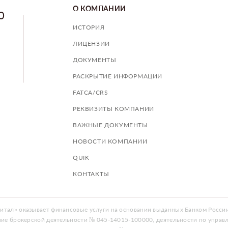
О КОМПАНИИ
0
ИСТОРИЯ
ЛИЦЕНЗИИ
ДОКУМЕНТЫ
РАСКРЫТИЕ ИНФОРМАЦИИ
FATCA/CRS
РЕКВИЗИТЫ КОМПАНИИ
ВАЖНЫЕ ДОКУМЕНТЫ
НОВОСТИ КОМПАНИИ
QUIK
КОНТАКТЫ
тал» оказывает финансовые услуги на основании выданных Банком России
ние брокерской деятельности № 045-14015-100000, деятельности по упра