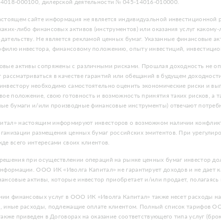
4018-000100, дилерской деятельности № 045-14016-010000.
астоящем сайте информация не является индивидуальной инвестиционной р
аких-либо финансовых активов (инструментов) или оказания услуг какому-
дательству. Не является рекламой ценных бумаг. Указанные финансовые ак
филю инвестора, финансовому положению, опыту инвестиций, инвестицио
овые активы сопряжены с различными рисками. Прошлая доходность не опр
 рассматриваться в качестве гарантий или обещаний в будущем доходнос
инвестору необходимо самостоятельно оценить экономические риски и выг
вое положение, свою готовность и возможность принятия таких рисков, а 
ные бумаги и/или производные финансовые инструменты) отвечают потреб
тал» настоящим информируют инвесторов о возможном наличии конфликта
ганизации размещения ценных бумаг российских эмитентов. При урегули
де всего интересами своих клиентов.
решения при осуществлении операций на рынке ценных бумаг инвестор дол
информации. ООО ИК «Иволга Капитал» не гарантирует доходов и не дает к
нансовые активы, которые инвестор приобретает и/или продает, полагаясь
нии финансовых услуг в ООО ИК «Иволга Капитал» также несет расходы на 
, иные расходы, подлежащие оплате клиентом. Полный список тарифов ОО
также приведен в Договорах на оказание соответствующего типа услуг (бро