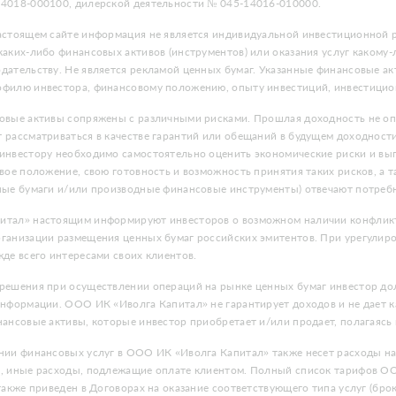
4018-000100, дилерской деятельности № 045-14016-010000.
астоящем сайте информация не является индивидуальной инвестиционной р
аких-либо финансовых активов (инструментов) или оказания услуг какому-
дательству. Не является рекламой ценных бумаг. Указанные финансовые ак
филю инвестора, финансовому положению, опыту инвестиций, инвестицио
овые активы сопряжены с различными рисками. Прошлая доходность не опр
 рассматриваться в качестве гарантий или обещаний в будущем доходнос
инвестору необходимо самостоятельно оценить экономические риски и выг
вое положение, свою готовность и возможность принятия таких рисков, а 
ные бумаги и/или производные финансовые инструменты) отвечают потреб
тал» настоящим информируют инвесторов о возможном наличии конфликта
ганизации размещения ценных бумаг российских эмитентов. При урегули
де всего интересами своих клиентов.
решения при осуществлении операций на рынке ценных бумаг инвестор дол
информации. ООО ИК «Иволга Капитал» не гарантирует доходов и не дает к
нансовые активы, которые инвестор приобретает и/или продает, полагаясь
нии финансовых услуг в ООО ИК «Иволга Капитал» также несет расходы на 
, иные расходы, подлежащие оплате клиентом. Полный список тарифов ОО
также приведен в Договорах на оказание соответствующего типа услуг (бро