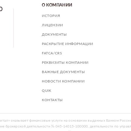
О КОМПАНИИ
0
ИСТОРИЯ
ЛИЦЕНЗИИ
ДОКУМЕНТЫ
РАСКРЫТИЕ ИНФОРМАЦИИ
FATCA/CRS
РЕКВИЗИТЫ КОМПАНИИ
ВАЖНЫЕ ДОКУМЕНТЫ
НОВОСТИ КОМПАНИИ
QUIK
КОНТАКТЫ
тал» оказывает финансовые услуги на основании выданных Банком России
ние брокерской деятельности № 045-14015-100000, деятельности по упра