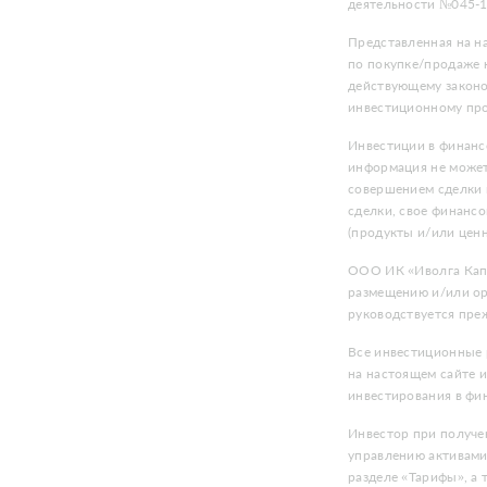
деятельности №045-1
Представленная на н
по покупке/продаже к
действующему законо
инвестиционному про
Инвестиции в финанс
информация не может
совершением сделки 
сделки, свое финансо
(продукты и/или цен
ООО ИК «Иволга Капи
размещению и/или ор
руководствуется преж
Все инвестиционные 
на настоящем сайте 
инвестирования в фи
Инвестор при получе
управлению активами
разделе «Тарифы», а 