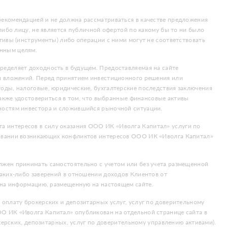
екомендацией и не должна рассматриваться в качестве предложения
либо лицу, не является публичной офертой по какому бы то ни было
тивы (инструменты) либо операции с ними могут не соответствовать
нным целям.
еделяет доходность в будущем. Предоставляемая на сайте
ти вложений. Перед принятием инвестиционного решения или
оды, налоговые, юридические, бухгалтерские последствия заключения
также удостовериться в том, что выбранные финансовые активы
ностям инвестора и сложившийся рыночной ситуации.
 интересов в силу оказания ООО ИК «Иволга Капитал» услуги по
ровании возникающих конфликтов интересов ООО ИК «Иволга Капитал»
жен принимать самостоятельно с учетом или без учета размещенной
аких-либо заверений в отношении доходов Клиентов от
 на информацию, размещенную на настоящем сайте.
оплату брокерских и депозитарных услуг, услуг по доверительному
О ИК «Иволга Капитал» опубликован на отдельной странице сайта в
керских, депозитарных, услуг по доверительному управлению активами).