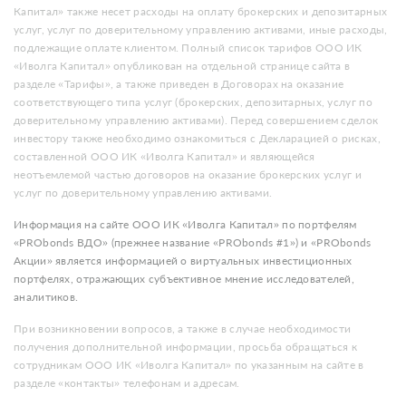
Капитал» также несет расходы на оплату брокерских и депозитарных
услуг, услуг по доверительному управлению активами, иные расходы,
подлежащие оплате клиентом. Полный список тарифов ООО ИК
«Иволга Капитал» опубликован на отдельной странице сайта в
разделе «Тарифы», а также приведен в Договорах на оказание
соответствующего типа услуг (брокерских, депозитарных, услуг по
доверительному управлению активами). Перед совершением сделок
инвестору также необходимо ознакомиться с Декларацией о рисках,
составленной ООО ИК «Иволга Капитал» и являющейся
неотъемлемой частью договоров на оказание брокерских услуг и
услуг по доверительному управлению активами.
Информация на сайте ООО ИК «Иволга Капитал» по портфелям
«PRObonds ВДО» (прежнее название «PRObonds #1») и «PRObonds
Акции» является информацией о виртуальных инвестиционных
портфелях, отражающих субъективное мнение исследователей,
аналитиков.
При возникновении вопросов, а также в случае необходимости
получения дополнительной информации, просьба обращаться к
сотрудникам ООО ИК «Иволга Капитал» по указанным на сайте в
разделе «контакты» телефонам и адресам.