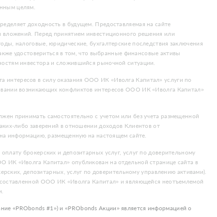
нным целям.
еделяет доходность в будущем. Предоставляемая на сайте
ти вложений. Перед принятием инвестиционного решения или
оды, налоговые, юридические, бухгалтерские последствия заключения
также удостовериться в том, что выбранные финансовые активы
ностям инвестора и сложившийся рыночной ситуации.
 интересов в силу оказания ООО ИК «Иволга Капитал» услуги по
ровании возникающих конфликтов интересов ООО ИК «Иволга Капитал»
жен принимать самостоятельно с учетом или без учета размещенной
аких-либо заверений в отношении доходов Клиентов от
 на информацию, размещенную на настоящем сайте.
оплату брокерских и депозитарных услуг, услуг по доверительному
О ИК «Иволга Капитал» опубликован на отдельной странице сайта в
керских, депозитарных, услуг по доверительному управлению активами).
, составленной ООО ИК «Иволга Капитал» и являющейся неотъемлемой
и.
ние «PRObonds #1») и «PRObonds Акции» является информацией о