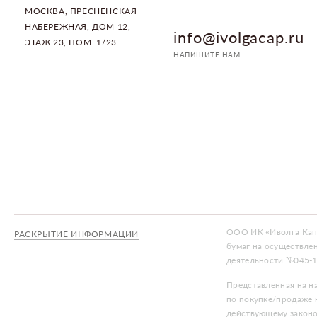
МОСКВА, ПРЕСНЕНСКАЯ
НАБЕРЕЖНАЯ, ДОМ 12,
info@ivolgacap.ru
ЭТАЖ 23, ПОМ. 1/23
НАПИШИТЕ НАМ
ООО ИК «Иволга Капи
РАСКРЫТИЕ ИНФОРМАЦИИ
бумаг на осуществле
деятельности №045-1
Представленная на н
по покупке/продаже к
действующему законо