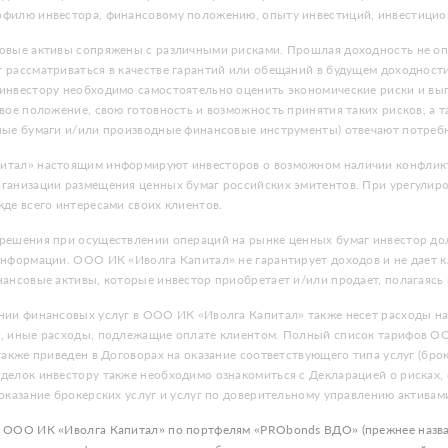
филю инвестора, финансовому положению, опыту инвестиций, инвестицио
овые активы сопряжены с различными рисками. Прошлая доходность не опр
 рассматриваться в качестве гарантий или обещаний в будущем доходнос
инвестору необходимо самостоятельно оценить экономические риски и выг
вое положение, свою готовность и возможность принятия таких рисков, а 
ные бумаги и/или производные финансовые инструменты) отвечают потреб
тал» настоящим информируют инвесторов о возможном наличии конфликта
ганизации размещения ценных бумаг российских эмитентов. При урегули
де всего интересами своих клиентов.
решения при осуществлении операций на рынке ценных бумаг инвестор дол
информации. ООО ИК «Иволга Капитал» не гарантирует доходов и не дает к
нансовые активы, которые инвестор приобретает и/или продает, полагаясь
нии финансовых услуг в ООО ИК «Иволга Капитал» также несет расходы на 
, иные расходы, подлежащие оплате клиентом. Полный список тарифов ОО
также приведен в Договорах на оказание соответствующего типа услуг (бро
делок инвестору также необходимо ознакомиться с Декларацией о рисках
оказание брокерских услуг и услуг по доверительному управлению активам
 ООО ИК «Иволга Капитал» по портфелям «PRObonds ВДО» (прежнее назва