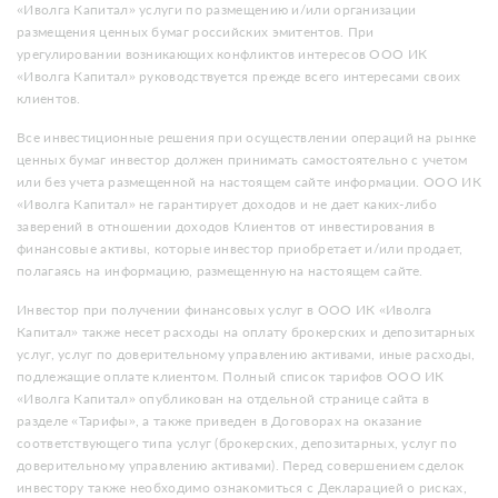
«Иволга Капитал» услуги по размещению и/или организации
размещения ценных бумаг российских эмитентов. При
урегулировании возникающих конфликтов интересов ООО ИК
«Иволга Капитал» руководствуется прежде всего интересами своих
клиентов.
Все инвестиционные решения при осуществлении операций на рынке
ценных бумаг инвестор должен принимать самостоятельно с учетом
или без учета размещенной на настоящем сайте информации. ООО ИК
«Иволга Капитал» не гарантирует доходов и не дает каких-либо
заверений в отношении доходов Клиентов от инвестирования в
финансовые активы, которые инвестор приобретает и/или продает,
полагаясь на информацию, размещенную на настоящем сайте.
Инвестор при получении финансовых услуг в ООО ИК «Иволга
Капитал» также несет расходы на оплату брокерских и депозитарных
услуг, услуг по доверительному управлению активами, иные расходы,
подлежащие оплате клиентом. Полный список тарифов ООО ИК
«Иволга Капитал» опубликован на отдельной странице сайта в
разделе «Тарифы», а также приведен в Договорах на оказание
соответствующего типа услуг (брокерских, депозитарных, услуг по
доверительному управлению активами). Перед совершением сделок
инвестору также необходимо ознакомиться с Декларацией о рисках,